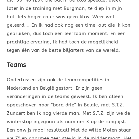
uit: 39-40 (29). Die bal in de klos speelde, bleek
later in de training met Burgman, te diep in mijn
bal. Iets hoger en er was geen klos. Weer wat
geleerd…. En ik had ook nog een time-out die ik kon
gebruiken, dus toch een leerzaam moment. En een
prachtige ervaring, ik had toch de mogelijkheid
tegen één van de beste biljarters van de wereld.
Teams
Ondertussen zijn ook de teamcompetities in
Nederland en België gestart. Er zijn geen
veranderingen in de teams geweest. Ik ben alleen
opgeschoven naar “bord drie” in België, met S.T.Z.
Zundert ben ik nog vierde man. Met S.T.Z. zijn we de
winterstop ingegaan als nummer 3 op de ranglijst.
Een onwijs mooi resultaat! Met de Witte Molen staan
e
we 7
en daarmee zeer stevig in de middenmoot. Het